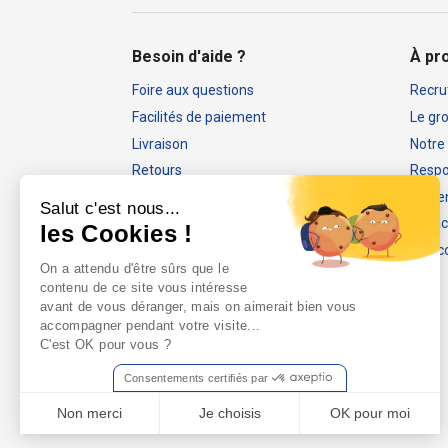
Besoin d'aide ?
À pr
Foire aux questions
Recru
Facilités de paiement
Le gr
Livraison
Notre
Retours
Respon
Mon compte
Nos 
Salut c'est nous...
Rappels produits
Espac
les Cookies !
Guide des tailles
Nos c
On a attendu d'être sûrs que le
Guides d'achat sport
contenu de ce site vous intéresse
Notices et certificats Nakamura
avant de vous déranger, mais on aimerait bien vous
accompagner pendant votre visite...
Nous contacter
C'est OK pour vous ?
Consentements certifiés par
Non merci
Je choisis
OK pour moi
Axeptio consent