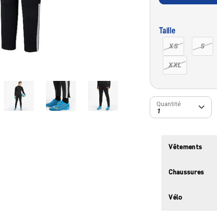
Taille
XS
S
XXL
Quantité
Quantité
1
Vêtements
Chaussures
Vélo