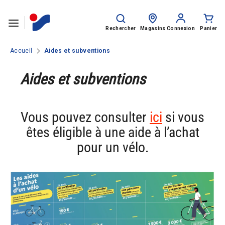
Passer le contenu
Rechercher
Recherche
sur
Rechercher
Magasins
Connexion
Panier
le
site
Accueil
Aides et subventions
SPORTS
Aides et subventions
HOMME
FEMME
Vous pouvez consulter
ici
si vous
ENFANT
êtes éligible à une aide à l’achat
pour un vélo.
Rentrée des classes
MARQUES
NOS CATALOGUES
CLUBS ET COLLECTIVITÉS