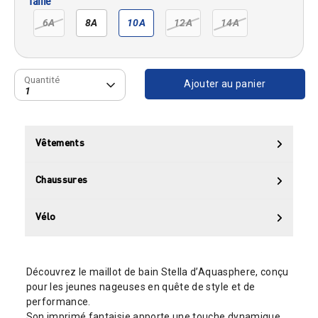
Taille
6A
8A
10A
12A
14A
Quantité
Quantité
Ajouter au panier
1
Vêtements
Chaussures
Vélo
Découvrez le maillot de bain Stella d’Aquasphere, conçu
pour les jeunes nageuses en quête de style et de
performance.
Son imprimé fantaisie apporte une touche dynamique,