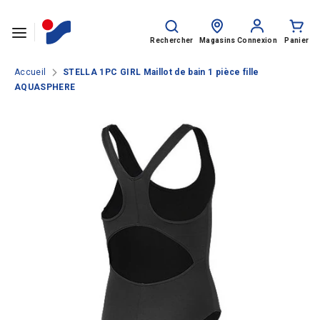
Passer le contenu
Rechercher
Recherche
sur
Rechercher
Magasins
Connexion
Panier
le
site
Accueil
STELLA 1PC GIRL Maillot de bain 1 pièce fille
AQUASPHERE
SPORTS
HOMME
FEMME
ENFANT
Rentrée des classes
MARQUES
NOS CATALOGUES
CLUBS ET COLLECTIVITÉS