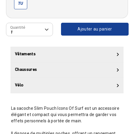
TU
Quantité
Quantité
Ajouter au panier
1
Vêtements
Chaussures
Vélo
La sacoche Slim Pouch Icons Of Surf est un accessoire
élégant et compact qui vous permettra de garder vos
effets personnels à portée de main.
Il dispose de multiples poches, offrant un rangement