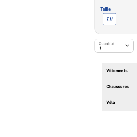
Taille
T.U
Quantité
Quantité
1
Vêtements
Chaussures
Vélo