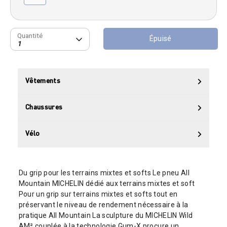
Quantité
Quantité
Épuisé
1
Vêtements
Chaussures
Vélo
Du grip pour les terrains mixtes et softs Le pneu All
Mountain MICHELIN dédié aux terrains mixtes et soft
Pour un grip sur terrains mixtes et softs tout en
préservant le niveau de rendement nécessaire à la
pratique All Mountain La sculpture du MICHELIN Wild
AM² couplée à la technologie Gum-X procure un