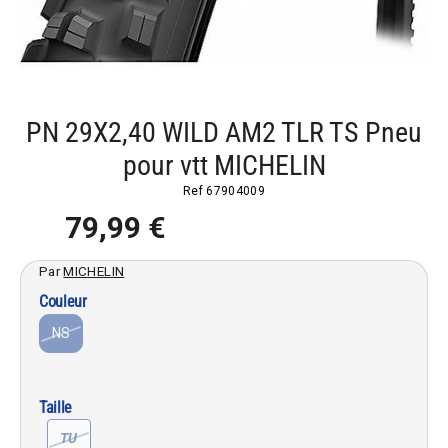
PN 29X2,40 WILD AM2 TLR TS Pneu
pour vtt MICHELIN
Ref
67904009
79,99 €
Par
MICHELIN
Couleur
NS
Taille
TU