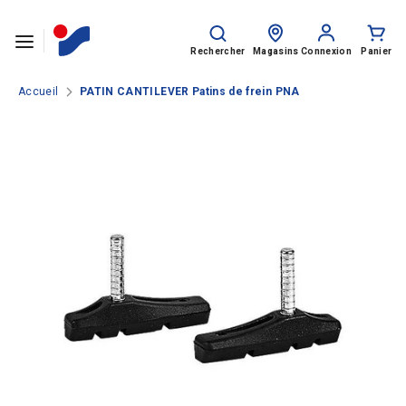
Passer le contenu
Rechercher
Recherche
sur
Rechercher
Magasins
Connexion
Panier
le
site
Accueil
PATIN CANTILEVER Patins de frein PNA
SPORTS
HOMME
FEMME
ENFANT
Rentrée des classes
MARQUES
NOS CATALOGUES
CLUBS ET COLLECTIVITÉS