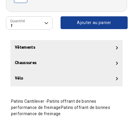
Quantité
Quantité
Ajouter au panier
1
Vêtements
Chaussures
Vélo
Patins Cantilever -Patins offrant de bonnes
performance de freinagePatins offrant de bonnes
performance de freinage