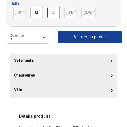
Taille
S
M
L
XL
XXL
Quantité
Quantité
Ajouter au panier
1
Vêtements
Chaussures
Vélo
Détails produits :