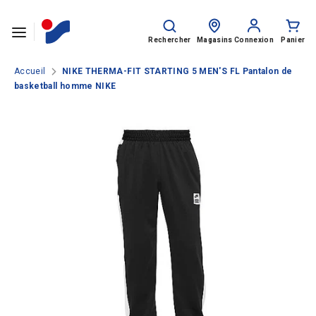
Passer le contenu
Rechercher
Recherche
sur
Rechercher
Magasins
Connexion
Panier
le
site
Accueil
NIKE THERMA-FIT STARTING 5 MEN'S FL Pantalon de
basketball homme NIKE
SPORTS
HOMME
FEMME
ENFANT
Rentrée des classes
MARQUES
NOS CATALOGUES
CLUBS ET COLLECTIVITÉS