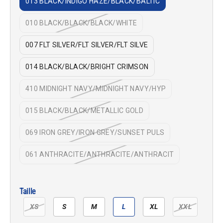
013 BLACK/INDIGO HAZE/BLACK/BALTIC
010 BLACK/BLACK/BLACK/WHITE
007 FLT SILVER/FLT SILVER/FLT SILVE
014 BLACK/BLACK/BRIGHT CRIMSON
410 MIDNIGHT NAVY/MIDNIGHT NAVY/HYP
015 BLACK/BLACK/METALLIC GOLD
069 IRON GREY/IRON GREY/SUNSET PULS
061 ANTHRACITE/ANTHRACITE/ANTHRACIT
Taille
XS
S
M
L
XL
XXL