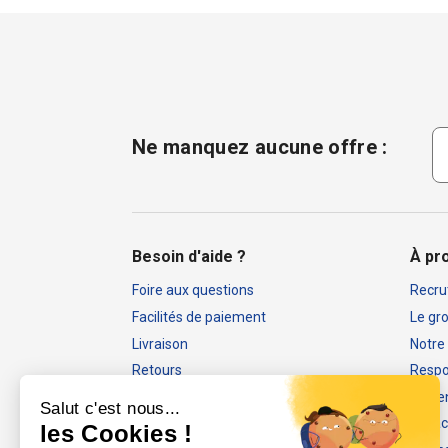
Ne manquez aucune offre :
Besoin d'aide ?
À pr
Foire aux questions
Recru
Facilités de paiement
Le gr
Livraison
Notre
Retours
Respon
Mon compte
Nos 
Salut c'est nous...
Rappels produits
Espac
les Cookies !