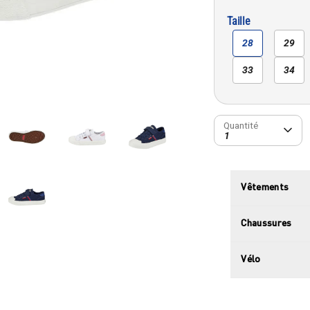
Taille
28
29
33
34
Quantité
Quantité
1
Vêtements
Chaussures
Vélo