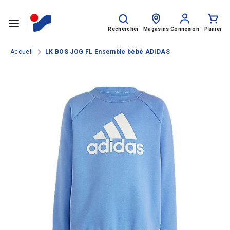
Passer le contenu
Rechercher
Recherche
sur
Rechercher
Magasins
Connexion
Panier
le
site
Accueil
LK BOS JOG FL Ensemble bébé ADIDAS
SPORTS
HOMME
FEMME
ENFANT
Rentrée des classes
MARQUES
NOS CATALOGUES
CLUBS ET COLLECTIVITÉS