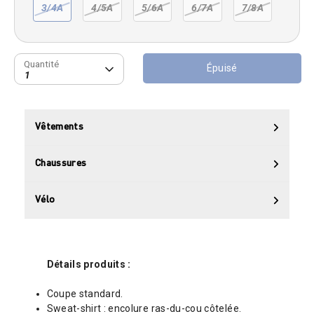
3/4A
4/5A
5/6A
6/7A
7/8A
Quantité
Quantité
Épuisé
1
Vêtements
Chaussures
Vélo
Détails produits :
Coupe standard.
Sweat-shirt : encolure ras-du-cou côtelée.