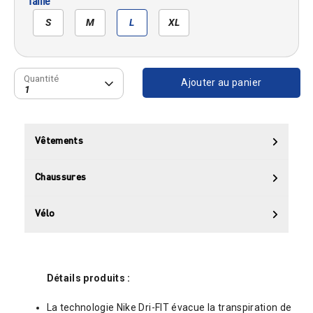
Taille
S
M
L
XL
Quantité
Quantité
Ajouter au panier
1
Vêtements
Chaussures
Vélo
Détails produits :
La technologie Nike Dri-FIT évacue la transpiration de