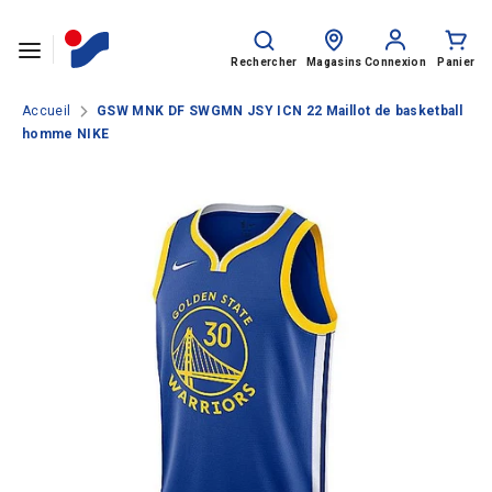
Passer le contenu
Rechercher
Recherche
sur
Rechercher
Magasins
Connexion
Panier
le
site
Accueil
GSW MNK DF SWGMN JSY ICN 22 Maillot de basketball
homme NIKE
SPORTS
HOMME
FEMME
ENFANT
Rentrée des classes
MARQUES
NOS CATALOGUES
CLUBS ET COLLECTIVITÉS