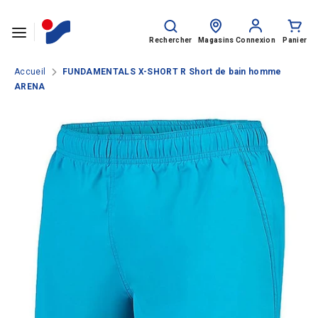
Passer le contenu
Rechercher
Recherche
sur
Rechercher
Magasins
Connexion
Panier
le
site
Accueil
FUNDAMENTALS X-SHORT R Short de bain homme
ARENA
SPORTS
HOMME
FEMME
ENFANT
Rentrée des classes
MARQUES
NOS CATALOGUES
CLUBS ET COLLECTIVITÉS