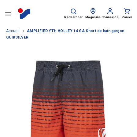
Passer le contenu
Rechercher
Recherche
sur
Rechercher
Magasins
Connexion
Panier
le
site
Accueil
AMPLIFIED YTH VOLLEY 14 GA Short de bain garçon
QUIKSILVER
SPORTS
HOMME
FEMME
ENFANT
Rentrée des classes
MARQUES
NOS CATALOGUES
CLUBS ET COLLECTIVITÉS