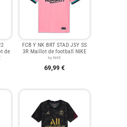
22
FCB Y NK BRT STAD JSY SS
t de
3R Maillot de football NIKE
E
by NIKE
69,99 €