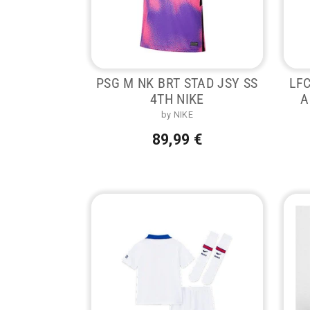
PSG M NK BRT STAD JSY SS
LFC
4TH NIKE
A
by NIKE
89,99 €