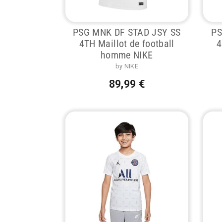
PSG MNK DF STAD JSY SS
PS
4TH Maillot de football
4
homme NIKE
by NIKE
89,99 €