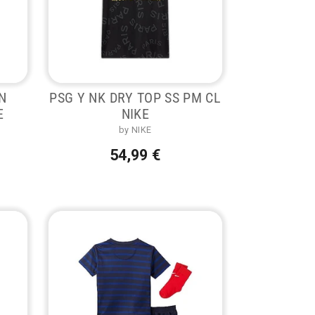
N
PSG Y NK DRY TOP SS PM CL
E
NIKE
by NIKE
54,99 €