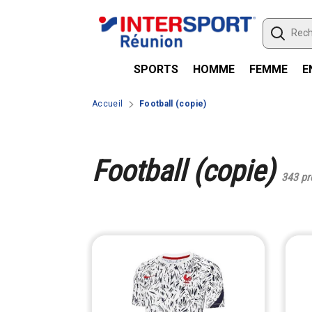
Passer le contenu
SPORTS
HOMME
FEMME
E
Accueil
Football (copie)
Football (copie)
343 pr