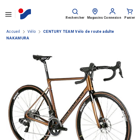
Passer le contenu
Rechercher
Recherche
sur
Rechercher
Magasins
Connexion
Panier
le
site
Accueil
Vélo
CENTURY TEAM Vélo de route adulte
NAKAMURA
SPORTS
HOMME
FEMME
ENFANT
Rentrée des classes
MARQUES
NOS CATALOGUES
CLUBS ET COLLECTIVITÉS