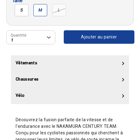
Taille
S
M
L
Quantité
Quantité
Ajouter au panier
1
Vêtements
Chaussures
Vélo
Découvrez la fusion parfaite de la vitesse et de
l'endurance avec le NAKAMURA CENTURY TEAM.
Conçu pour les cyclistes passionnés qui cherchent à
repousser leurs limites, ce vélo de route incarne la